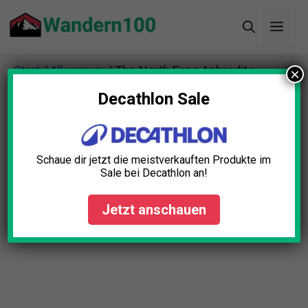
Zum
Men
Inhalt
springen
Start
/
Allgemein
/ The North Face Aphrodite
×
Shorts Damen
Decathlon Sale
Schaue dir jetzt die meistverkauften Produkte im
Sale bei Decathlon an!
Jetzt anschauen