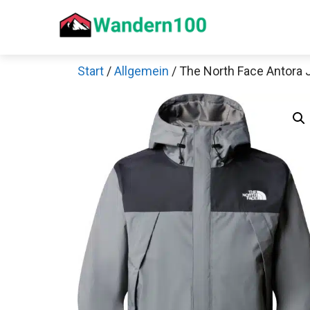
Zum
Inhalt
springen
Start
/
Allgemein
/ The North Face Antora 