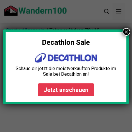
Zum
Men
Inhalt
springen
Start
/
Allgemein
/ Tatonka Yukon 70+10
×
Trekkingrucksack Test
Decathlon Sale
Schaue dir jetzt die meistverkauften Produkte im
Sale bei Decathlon an!
Jetzt anschauen