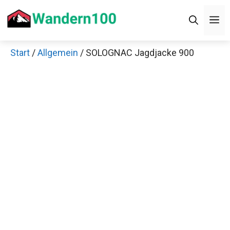
Zum
M
Inhalt
springen
Start
/
Allgemein
/ SOLOGNAC Jagdjacke 900