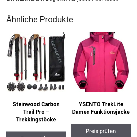
klare Bilder und hohen Farbkontrast, sowohl bei
Tageslicht als auch in der Dämmerung. Ein
unverzichtbarer Begleiter für jedes Abenteuer.
Ähnliche Produkte
Steinwood Carbon
YSENTO TrekLite
Trail Pro –
Damen Funktionsjacke
Trekkingstöcke