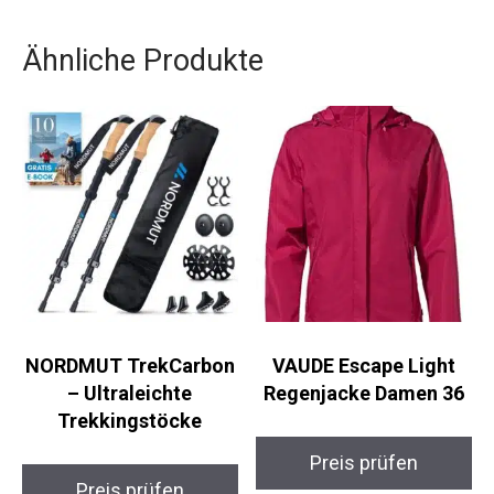
ausgezeichnete Wahl für alle, die auch in der
Dämmerung und bei Nacht klare Sicht behalten
möchten.
Ähnliche Produkte
NORDMUT
VAUDE Escape Light
TrekCarbon –
Regenjacke Damen 36