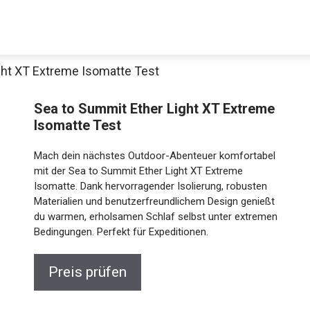
ght XT Extreme Isomatte Test
Decathlon Sale
Sea to Summit Ether Light XT Extreme
Isomatte Test
Mach dein nächstes Outdoor-Abenteuer komfortabel
aue dir jetzt die meistverkauften Produkte im Sale bei Decathlon
mit der Sea to Summit Ether Light XT Extreme
Isomatte. Dank hervorragender Isolierung, robusten
Materialien und benutzerfreundlichem Design genießt
Jetzt anschauen
du warmen, erholsamen Schlaf selbst unter
extremen Bedingungen. Perfekt für Expeditionen.
Preis prüfen