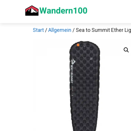
Zum
Inhalt
springen
Start
/
Allgemein
/ Sea to Summit Ether Li
Sch