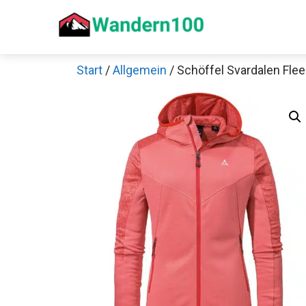
Zum
Inhalt
springen
Start
/
Allgemein
/ Schöffel Svardalen Fl