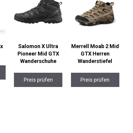
x
Salomon X Ultra
Merrell Moab 2 Mid
Pioneer Mid GTX
GTX Herren
Wanderschuhe
Wanderstiefel
Preis prüfen
Preis prüfen