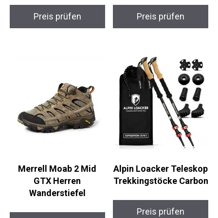
Trail Pro –
TrekCarbon –
Trekkingstöcke
Ultraleichte
Trekkingstöcke
Preis prüfen
Preis prüfen
Merrell Moab 2 Mid
Alpin Loacker
GTX Herren
Teleskop