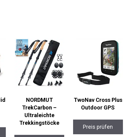
id
NORDMUT
TwoNav Cross Plus
TrekCarbon –
Outdoor GPS
Ultraleichte
Trekkingstöcke
Preis prüfen