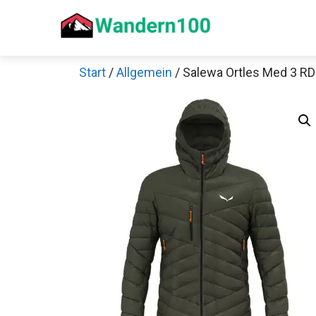
Zum
Inhalt
springen
Start
/
Allgemein
/ Salewa Ortles Med 3 R
Sch