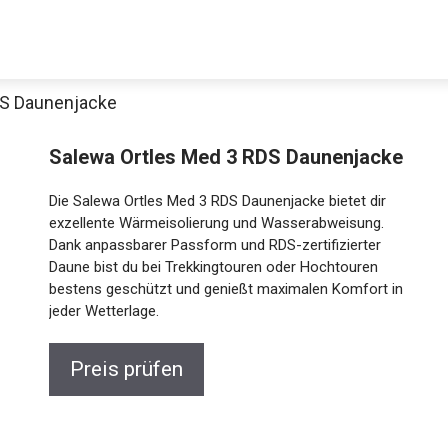
DS Daunenjacke
Decathlon Sale
Salewa Ortles Med 3 RDS
Daunenjacke
Die Salewa Ortles Med 3 RDS Daunenjacke bietet dir
aue dir jetzt die meistverkauften Produkte im Sale bei Decathlon
exzellente Wärmeisolierung und Wasserabweisung.
Dank anpassbarer Passform und RDS-zertifizierter
Daune bist du bei Trekkingtouren oder Hochtouren
Jetzt anschauen
bestens geschützt und genießt maximalen Komfort
in jeder Wetterlage.
Preis prüfen