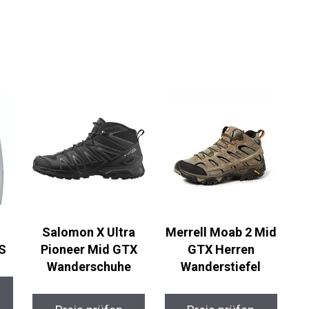
o
Salomon X Ultra
Merrell Moab 2 Mid
S
Pioneer Mid GTX
GTX Herren
Wanderschuhe
Wanderstiefel