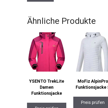
Ähnliche Produkte
YSENTO TrekLite
MoFiz AlpinPr
Damen
Funktionsjacke 
Funktionsjacke
Preis prüfen