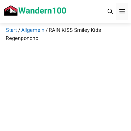
Zum
M
Inhalt
springen
Start
/
Allgemein
/ RAIN KISS Smiley Kids
Regenponcho