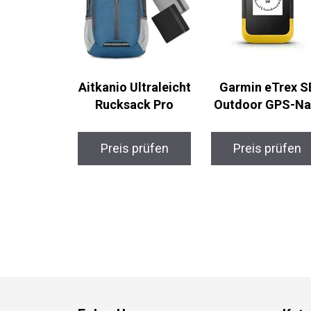
Aitkanio
Garmin eTrex S
Ultraleicht
Outdoor GPS-Na
Rucksack Pro
Preis prüfen
Preis prüfen
Folge Uns
Kate