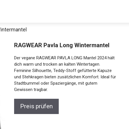
intermantel
Decathlon Sale
RAGWEAR Pavla Long Wintermantel
Der vegane RAGWEAR PAVLA LONG Mantel 2024 hält
dich warm und trocken an kalten Wintertagen.
Feminine Silhouette, Teddy-Stoff gefütterte Kapuze
aue dir jetzt die meistverkauften Produkte im Sale bei Decathlon
und Stehkragen bieten zusätzlichen Komfort. Ideal
für Stadtbummel oder Spaziergänge, mit gutem
Jetzt anschauen
Gewissen tragbar.
Preis prüfen