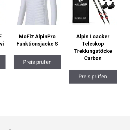
E
MoFiz AlpinPro
Alpin Loacker
vi
Funktionsjacke S
Teleskop
Trekkingstöcke
Carbon
Preis prüfen
Preis prüfen
gorien