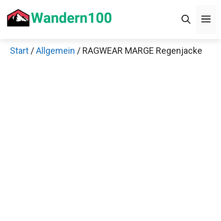
Zum
Men
Inhalt
springen
Start
/
Allgemein
/ RAGWEAR MARGE Regenjacke
Jetzt anschauen