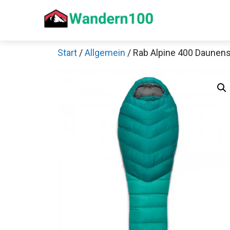
Zum
Inhalt
springen
Start
/
Allgemein
/ Rab Alpine 400 Daunen
Sch