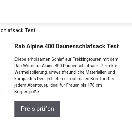
schlafsack Test
Decathlon Sale
Rab Alpine 400 Daunenschlafsack
Test
Erlebe erholsamen Schlaf auf Trekkingtouren mit
aue dir jetzt die meistverkauften Produkte im Sale bei Decathlon
dem Rab Women’s Alpine 400 Daunenschlafsack.
Perfekte Wärmeisolierung, umweltfreundliche
Materialien und kompaktes Design bieten dir
Jetzt anschauen
optimalen Komfort bei jedem Abenteuer. Ideal für
Frauen bis 170 cm Körpergröße.
Preis prüfen