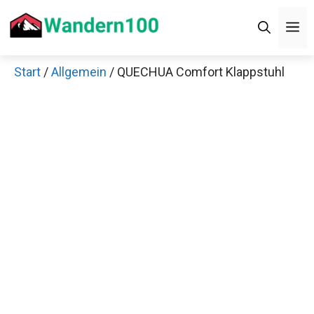
Zum
M
Inhalt
springen
Start
/
Allgemein
/ QUECHUA Comfort Klappstuhl