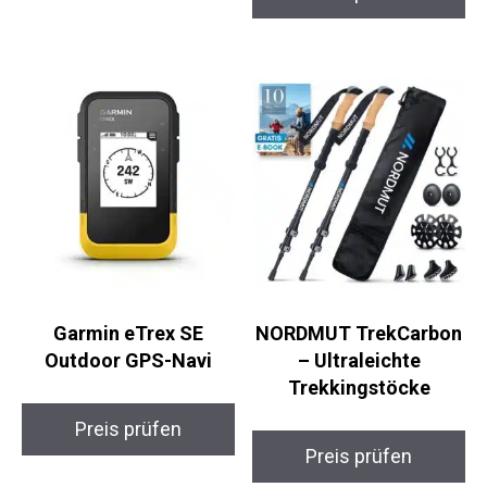
Preis prüfen
Preis prüfen
Garmin eTrex SE
NORDMUT
Outdoor GPS-Navi
TrekCarbon –
Ultraleichte
Trekkingstöcke