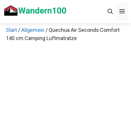
Zum
Men
Inhalt
springen
Start
/
Allgemein
/ Quechua Air Seconds Comfort
×
140 cm Camping Luftmatratze
Decathlon Sale
Schaue dir jetzt die meistverkauften Produkte im
Sale bei Decathlon an!
Jetzt anschauen