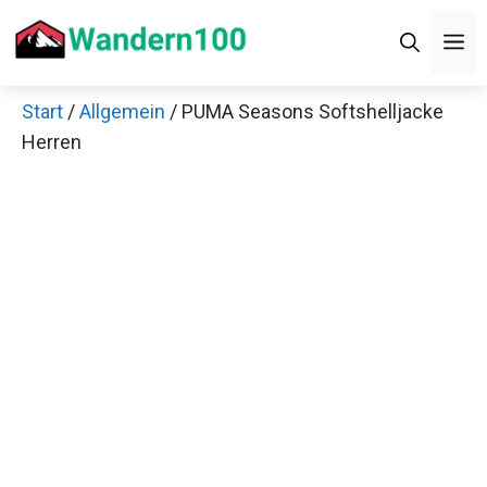
Zum
Men
Inhalt
springen
Start
/
Allgemein
/ PUMA Seasons Softshelljacke
×
Herren
Decathlon Sale
Schaue dir jetzt die meistverkauften Produkte im
Sale bei Decathlon an!
Jetzt anschauen