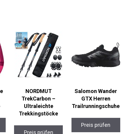
te
NORDMUT
Salomon Wander
TrekCarbon –
GTX Herren
e
Ultraleichte
Trailrunningschuhe
Trekkingstöcke
Preis prüfen
Preis prüfen