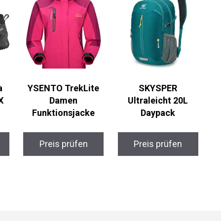
a
YSENTO TrekLite
SKYSPER
X
Damen
Ultraleicht 20L
Funktionsjacke
Daypack
Preis prüfen
Preis prüfen