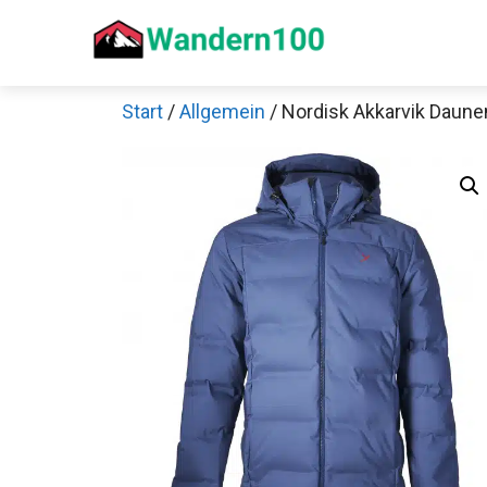
Zum
Inhalt
springen
Start
/
Allgemein
/ Nordisk Akkarvik Daune
Sch