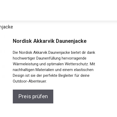
njacke
Decathlon Sale
Nordisk Akkarvik Daunenjacke
Die Nordisk Akkarvik Daunenjacke bietet dir dank
hochwertiger Daunenfüllung hervorragende
Wärmeleistung und optimalen Wetterschutz. Mit
aue dir jetzt die meistverkauften Produkte im Sale bei Decathlon
nachhaltigen Materialien und einem elastischen
Design ist sie der perfekte Begleiter für deine
Jetzt anschauen
Outdoor-Abenteuer.
Preis prüfen