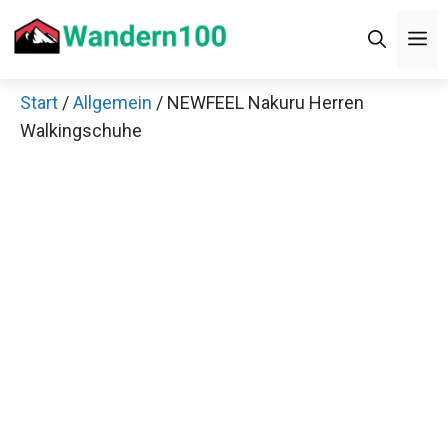
Zum
M
Inhalt
springen
Start
/
Allgemein
/ NEWFEEL Nakuru Herren
Walkingschuhe