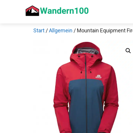
Zum
Inhalt
springen
Start
/
Allgemein
/ Mountain Equipment Fi
Sch