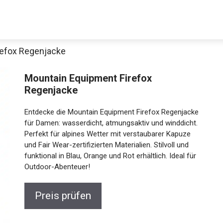
refox Regenjacke
Decathlon Sale
Mountain Equipment Firefox
Regenjacke
Entdecke die Mountain Equipment Firefox Regenjacke
aue dir jetzt die meistverkauften Produkte im Sale bei Decathlon
für Damen: wasserdicht, atmungsaktiv und winddicht.
Perfekt für alpines Wetter mit verstaubarer Kapuze
und Fair Wear-zertifizierten Materialien. Stilvoll und
Jetzt anschauen
funktional in Blau, Orange und Rot erhältlich. Ideal für
Outdoor-Abenteuer!
Preis prüfen