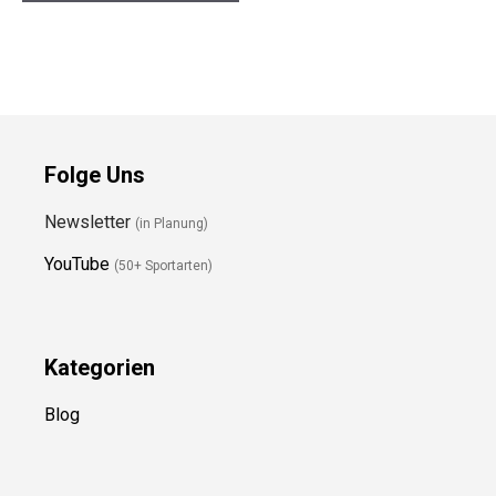
33,000ft Damen
SKYSPER Ultraleicht
Regenjacke Performer
20L Daypack
Weinrot
Preis prüfen
Preis prüfen
Folge Uns
Newsletter
(in Planung)
YouTube
(50+ Sportarten)