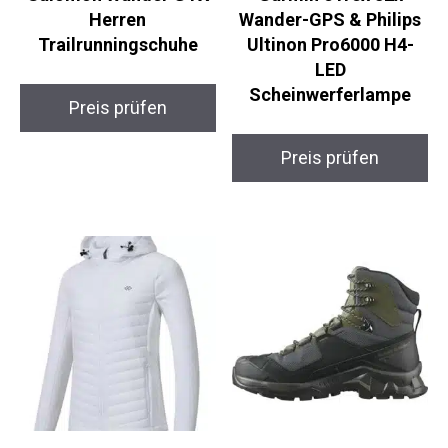
Salomon Wander GTX
Garmin eTrex 32x
Herren
Wander-GPS & Philips
Trailrunningschuhe
Ultinon Pro6000 H4-
LED
Scheinwerferlampe
Preis prüfen
Preis prüfen