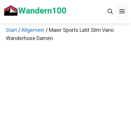
Zum
Men
Inhalt
springen
Start
/
Allgemein
/ Maier Sports Latit Slim Vario
×
Wanderhose Damen
Decathlon Sale
Schaue dir jetzt die meistverkauften Produkte im
Sale bei Decathlon an!
Jetzt anschauen