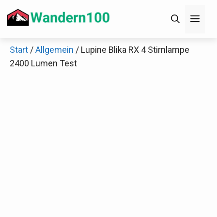
Zum
Men
Inhalt
springen
Start
/
Allgemein
/ Lupine Blika RX 4 Stirnlampe
×
2400 Lumen Test
Decathlon Sale
Schaue dir jetzt die meistverkauften Produkte im
Sale bei Decathlon an!
Jetzt anschauen