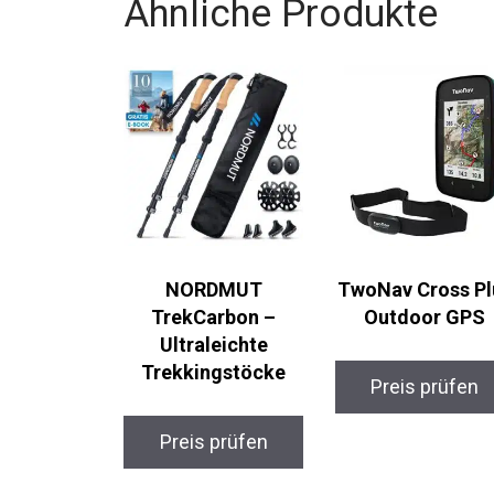
Ähnliche Produkte
NORDMUT
TwoNav Cross Pl
TrekCarbon –
Outdoor GPS
Ultraleichte
Trekkingstöcke
Preis prüfen
Preis prüfen