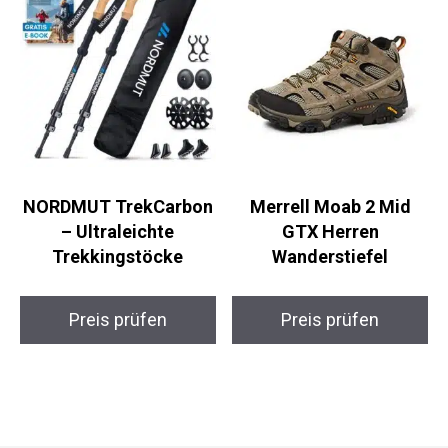
NORDMUT
Merrell Moab 2 Mid
TrekCarbon –
GTX Herren
Ultraleichte
Wanderstiefel
Trekkingstöcke
Preis prüfen
Preis prüfen