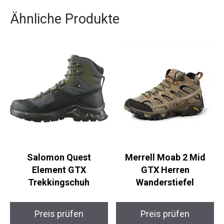
Buche jetzt und genieße eine unvergessliche
Zeit voller Entspannung und neuer Eindrücke.
Ähnliche Produkte
Salomon Quest
Merrell Moab 2 Mid
Element GTX
GTX Herren
Trekkingschuh
Wanderstiefel