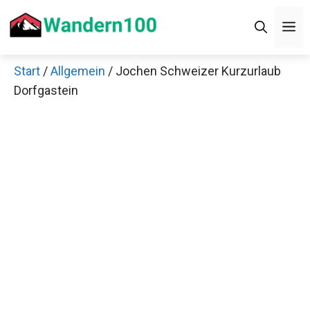
Zum
M
Inhalt
springen
Start
/
Allgemein
/ Jochen Schweizer Kurzurlaub
Dorfgastein