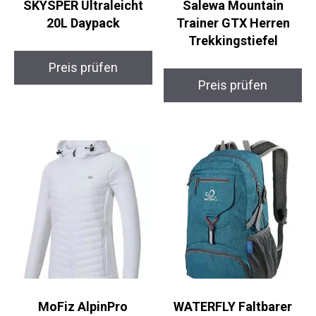
SKYSPER Ultraleicht
Salewa Mountain
20L Daypack
Trainer GTX Herren
Trekkingstiefel
Preis prüfen
Preis prüfen
MoFiz AlpinPro
WATERFLY Faltbarer