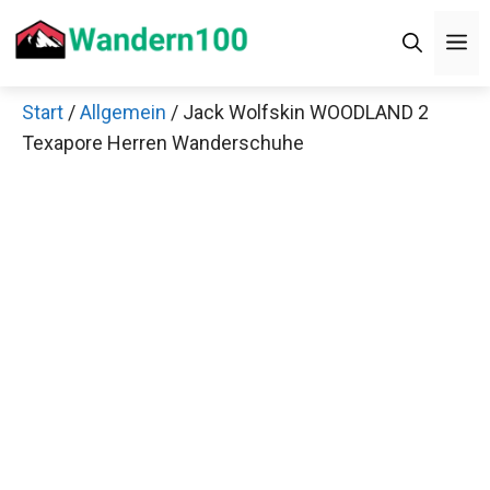
Zum
Men
Inhalt
springen
Start
/
Allgemein
/ Jack Wolfskin WOODLAND 2
×
Texapore Herren Wanderschuhe
Decathlon Sale
Schaue dir jetzt die meistverkauften Produkte im
Sale bei Decathlon an!
Jetzt anschauen