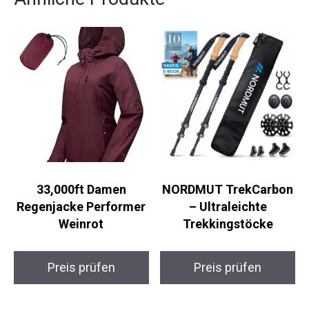
Ähnliche Produkte
33,000ft Damen
NORDMUT
Regenjacke Performer
TrekCarbon –
Weinrot
Ultraleichte
Trekkingstöcke
Preis prüfen
Preis prüfen