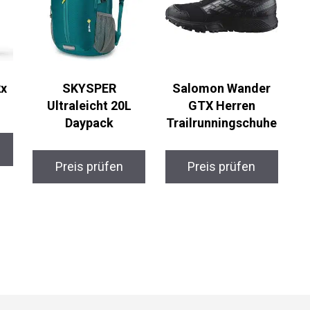
2x
SKYSPER
Salomon Wander
Ultraleicht 20L
GTX Herren
Daypack
Trailrunningschuhe
Preis prüfen
Preis prüfen