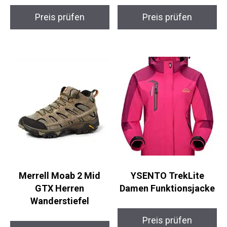
4Monster Faltbarer
ATACAMA Carbon
Ultraleichter
Trekker Pro –
Wanderrucksack 16L
Trekkingstöcke
Preis prüfen
Preis prüfen
Merrell Moab 2 Mid
YSENTO TrekLite