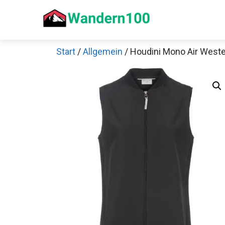
Zum
Inhalt
springen
Start
/
Allgemein
/ Houdini Mono Air West