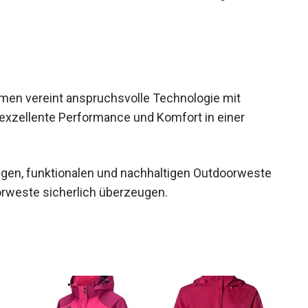
r für sportliche Anlässe ebenso wie für den
lusstaschen bieten Platz für kleinere
one.
men vereint anspruchsvolle Technologie mit
 exzellente Performance und Komfort in einer
igen, funktionalen und nachhaltigen
 Mono Air Outdoorweste sicherlich überzeugen.