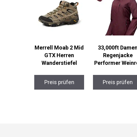
Merrell Moab 2 Mid
33,000ft Damen
GTX Herren
Regenjacke
Wanderstiefel
Performer Weinr
Preis prüfen
Preis prüfen