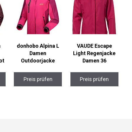
donhobo Alpina L
VAUDE Escape
Damen
Light Regenjacke
ot
Outdoorjacke
Damen 36
Preis prüfen
Preis prüfen