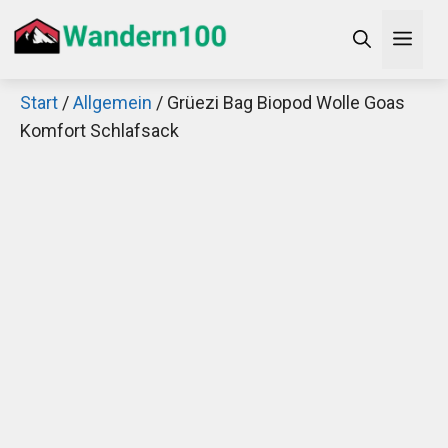
Zum
Men
Inhalt
springen
Start
/
Allgemein
/ Grüezi Bag Biopod Wolle Goas
×
Komfort Schlafsack
Decathlon Sale
Schaue dir jetzt die meistverkauften Produkte im
Sale bei Decathlon an!
Jetzt anschauen