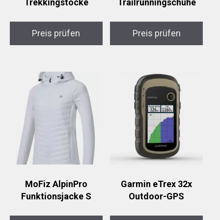
Trekkingstöcke
Trailrunningschuhe
Preis prüfen
Preis prüfen
MoFiz AlpinPro
Garmin eTrex 32x
Funktionsjacke S
Outdoor-GPS