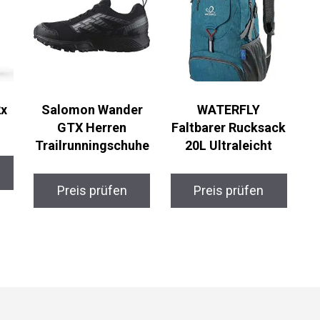
x
Salomon Wander
WATERFLY
GTX Herren
Faltbarer Rucksack
Trailrunningschuhe
20L Ultraleicht
Preis prüfen
Preis prüfen