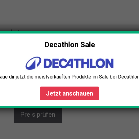
onsshirt
Decathlon Sale
Fjällräven Abisko Funktionsshirt
Das FJÄLLRÄVEN Abisko Funktionsshirt bietet dir
optimalen Komfort bei Outdoor-Aktivitäten. Mit 50%
Merinowolle, thermoregulierend, geruchshemmend
aue dir jetzt die meistverkauften Produkte im Sale bei Decathlon
und schnelltrocknend sorgt es für ein angenehmes
Tragegefühl bei jeder Wanderung. Nachhaltig und
Jetzt anschauen
stilvoll in Blau.
Preis prüfen