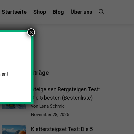
Startseite
Shop
Blog
Über uns
×
Beliebte Beiträge
 an!
Steigeisen Bergsteigen Test:
Die 5 besten (Bestenliste)
von Lena Schmid
November 28, 2025
Klettersteigset Test: Die 5