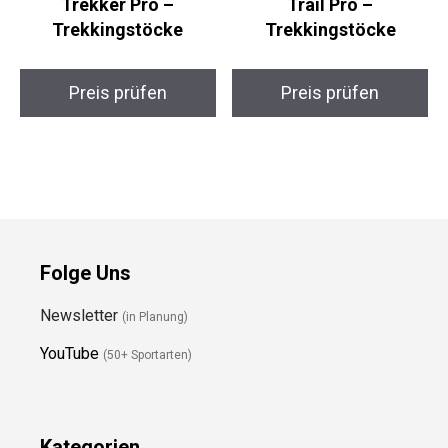
ATACAMA Carbon
Steinwood Carbon
Trekker Pro –
Trail Pro –
Trekkingstöcke
Trekkingstöcke
Preis prüfen
Preis prüfen
Folge Uns
Newsletter
(in Planung)
YouTube
(50+ Sportarten)