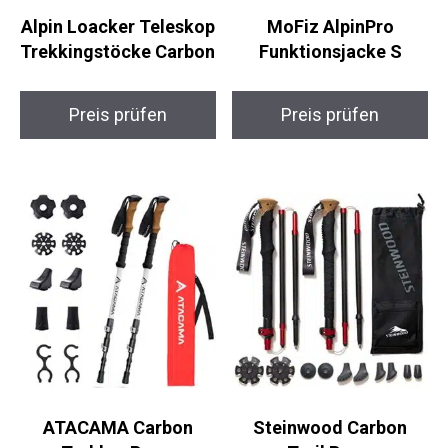
Alpin Loacker
MoFiz AlpinPro
Teleskop
Funktionsjacke S
Trekkingstöcke
Carbon
Preis prüfen
Preis prüfen