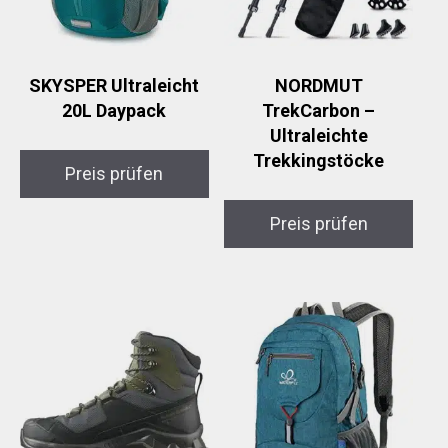
SKYSPER Ultraleicht
NORDMUT
20L Daypack
TrekCarbon –
Ultraleichte
Trekkingstöcke
Preis prüfen
Preis prüfen