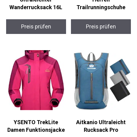
4Monster Faltbarer
Salomon Wander GTX
Ultraleichter
Herren
Wanderrucksack 16L
Trailrunningschuhe
Preis prüfen
Preis prüfen
YSENTO TrekLite
Aitkanio Ultraleicht