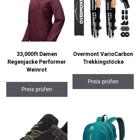
33,000ft Damen
Overmont
Regenjacke Performer
VarioCarbon
Weinrot
Trekkingstöcke
Preis prüfen
Preis prüfen