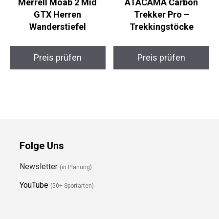
Merrell Moab 2 Mid
ATACAMA Carbon
GTX Herren
Trekker Pro –
Wanderstiefel
Trekkingstöcke
Preis prüfen
Preis prüfen
Folge Uns
Newsletter
(in Planung)
YouTube
(50+ Sportarten)