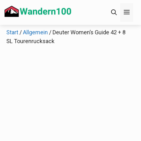
Zum
Men
Inhalt
springen
Start
/
Allgemein
/ Deuter Women’s Guide 42 + 8
×
SL Tourenrucksack
Decathlon Sale
Schaue dir jetzt die meistverkauften Produkte im
Sale bei Decathlon an!
Jetzt anschauen