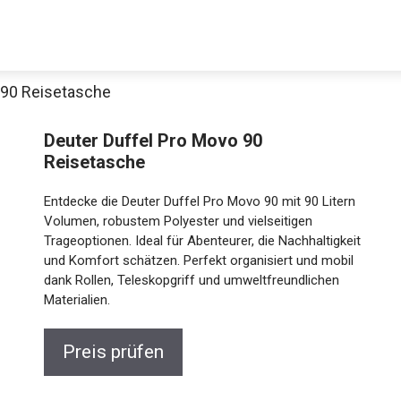
 90 Reisetasche
Decathlon Sale
Deuter Duffel Pro Movo 90
Reisetasche
Entdecke die Deuter Duffel Pro Movo 90 mit 90 Litern
aue dir jetzt die meistverkauften Produkte im Sale bei Decathlon
Volumen, robustem Polyester und vielseitigen
Trageoptionen. Ideal für Abenteurer, die
Nachhaltigkeit und Komfort schätzen. Perfekt
Jetzt anschauen
organisiert und mobil dank Rollen, Teleskopgriff und
umweltfreundlichen Materialien.
Preis prüfen