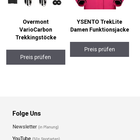
Overmont
YSENTO TrekLite
VarioCarbon
Damen Funktionsjacke
Trekkingstöcke
Preis prüfen
Preis prüfen
Folge Uns
Newsletter
(in Planung)
YouTube
(50+ Sportarten)