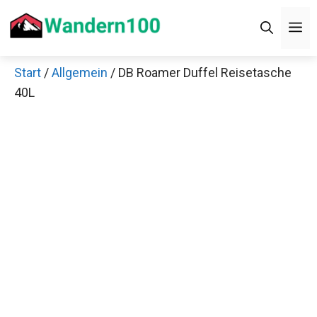
Zum
Men
Inhalt
springen
Start
/
Allgemein
/ DB Roamer Duffel Reisetasche
40L
Jetzt anschauen