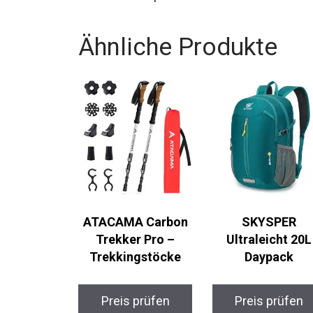
extreme Wetterbedingungen nicht ausgeleg
für die meisten sportlichen Aktivitäten im 
Ähnliche Produkte
ATACAMA Carbon
SKYSPER
Trekker Pro –
Ultraleicht 20L
Trekkingstöcke
Daypack