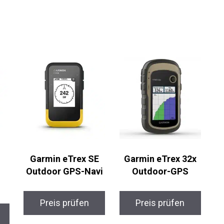
t ist, erweist sie sich als herausragende Wahl
Freien.
Garmin eTrex SE
Garmin eTrex 32x
Outdoor GPS-Navi
Outdoor-GPS