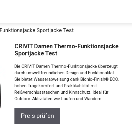
unktionsjacke Sportjacke Test
Decathlon Sale
CRIVIT Damen Thermo-
Funktionsjacke Sportjacke Test
Die CRIVIT Damen Thermo-Funktionsjacke überzeugt
aue dir jetzt die meistverkauften Produkte im Sale bei Decathlon
durch umweltfreundliches Design und Funktionalität.
Sie bietet Wasserabweisung dank Bionic-Finish®
ECO, hohen Tragekomfort und Praktikabilität mit
Jetzt anschauen
Reißverschlusstaschen und Kinnschutz. Ideal für
Outdoor-Aktivitäten wie Laufen und Wandern.
Preis prüfen